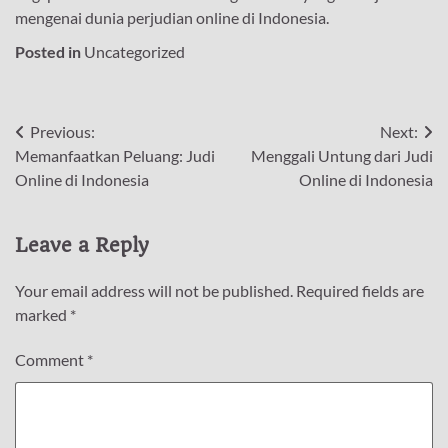
mengenai dunia perjudian online di Indonesia.
Posted in
Uncategorized
Post
Previous:
Next:
Memanfaatkan Peluang: Judi
Menggali Untung dari Judi
navigation
Online di Indonesia
Online di Indonesia
Leave a Reply
Your email address will not be published.
Required fields are
marked
*
Comment
*