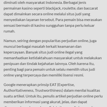
diminati oleh masyarakat Indonesia. Berbagai jenis
permainan kasino seperti blackjack, roulette, dan baccarat
dapat dimainkan secara online melalui situs judi yang
menyediakan layanan tersebut. Para pemain bisa merasakan
sensasi bermain di kasino sungguhan tanpa perlu keluar
rumah.
Namun, seiring dengan popularitas perjudian online, juga
muncul berbagai masalah terkait keamanan dan
kepercayaan. Banyak situs judi online ilegal yang
memanfaatkan ketidaktahuan masyarakat untuk melakukan
penipuan dan tindak kejahatan lainnya. Oleh karena itu,
penting bagi para pemain untuk selalu memilih situs judi
online yang terpercaya dan memiliki lisensi resmi.
Google menerapkan prinsip EAT (Expertise,
Authoritativeness, Trustworthiness) dalam menilai kualitas
suatu artikel. Untuk itu, penulis artikel perjudian online perlu
memberikan informasi yang akurat, jelas, dan dapat